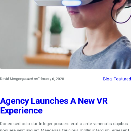
Blog
, 
Featured
David Morgan
posted on
February 6, 2020
Agency Launches A New VR
Experience
Donec sed odio dui. Integer posuere erat a ante venenatis dapibus
posuere velit aliquet. Maecenas faucibus mollis interdum. Praesent